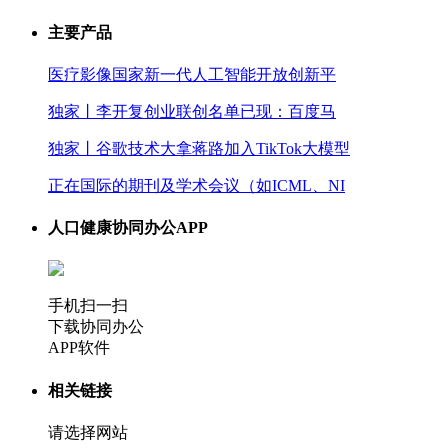
主要产品
医疗影像国家新一代人工智能开放创新平
独家丨李开复创业联创名单已现：百度马
独家丨谷歌技术大拿蒋路加入TikTok大模型
正在国际的期刊及学术会议（如ICML、NI
人口健康协同办公APP
手机扫一扫
下载协同办公
APP软件
相关链接
请选择网站