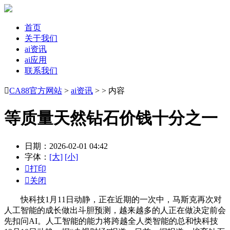
首页
关于我们
ai资讯
ai应用
联系我们

CA88官方网站
>
ai资讯
> > 内容
等质量天然钻石价钱十分之一
日期：2026-02-01 04:42
字体：
[大]
[小]

打印

关闭
快科技1月11日动静，正在近期的一次中，马斯克再次对
人工智能的成长做出斗胆预测，越来越多的人正在做决定前会
先扣问AI。人工智能的能力将跨越全人类智能的总和快科技